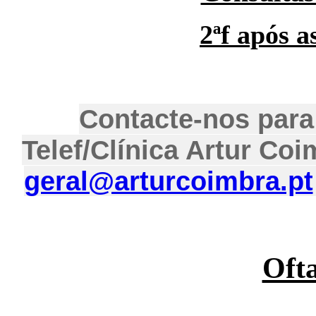
2ªf após a
Contacte-nos para
Telef/
Clínica Artur Coi
geral@arturcoimbra.pt
Oft