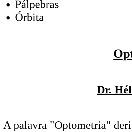
Pálpebras
Órbita
Opt
Dr. Hél
A palavra "Optometria" der